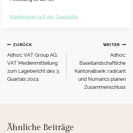
Weiterlesen auf der Quellseite
Beitragsnavigation
ZURÜCK
WEITER
Adhoc: VAT Group AG:
Adhoc:
VAT Medienmitteilung
Basellandschaftliche
zum Lagebericht des 3.
Kantonalbank: radicant
Quartals 2024
und Numarics planen
Zusammenschluss
Ähnliche Beiträge