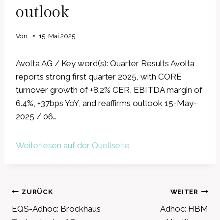
outlook
Von
15. Mai 2025
Avolta AG / Key word(s): Quarter Results Avolta
reports strong first quarter 2025, with CORE
turnover growth of +8.2% CER, EBITDA margin of
6.4%, +37bps YoY, and reaffirms outlook 15-May-
2025 / 06…
Weiterlesen auf der Quellseite
Beitragsnavigation
ZURÜCK
WEITER
EQS-Adhoc: Brockhaus
Adhoc: HBM