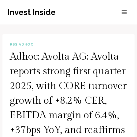
Zum
Invest Inside
Inhalt
springen
RSS ADHOC
Adhoc: Avolta AG: Avolta
reports strong first quarter
2025, with CORE turnover
growth of +8.2% CER,
EBITDA margin of 6.4%,
+37bps YoY, and reaffirms