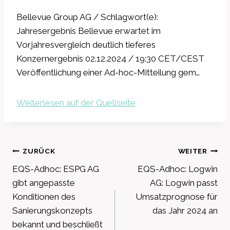
Bellevue Group AG / Schlagwort(e):
Jahresergebnis Bellevue erwartet im
Vorjahresvergleich deutlich tieferes
Konzernergebnis 02.12.2024 / 19:30 CET/CEST
Veröffentlichung einer Ad-hoc-Mitteilung gem…
Weiterlesen auf der Quellseite
Beitragsnavigation
ZURÜCK
WEITER
EQS-Adhoc: ESPG AG
EQS-Adhoc: Logwin
gibt angepasste
AG: Logwin passt
Konditionen des
Umsatzprognose für
Sanierungskonzepts
das Jahr 2024 an
bekannt und beschließt