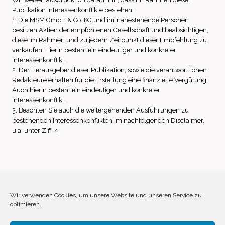
Publikation Interessenkonflikte bestehen:
1. Die MSM GmbH & Co. KG und ihr nahestehende Personen
besitzen Aktien der empfohlenen Gesellschaft und beabsichtigen,
diese im Rahmen und zu jedem Zeitpunkt dieser Empfehlung zu
verkaufen. Hierin besteht ein eindeutiger und konkreter
Interessenkonflikt.
2. Der Herausgeber dieser Publikation, sowie die verantwortlichen
Redakteure erhalten für die Erstellung eine finanzielle Vergütung.
Auch hierin besteht ein eindeutiger und konkreter
Interessenkonflikt.
3. Beachten Sie auch die weitergehenden Ausführungen zu
bestehenden Interessenkonflikten im nachfolgenden Disclaimer,
u.a. unter Ziff. 4.
Impressum
Datenschutz
Disclaimer
Wir verwenden Cookies, um unsere Website und unseren Service zu
optimieren.
Cookie-Richtlinie (EU)