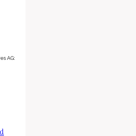
res AG:
nd