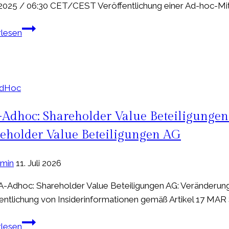
Investments
2025 / 06:30 CET/CEST Veröffentlichung einer Ad-hoc-Mitt
GmbH
Adhoc:
&
rlesen
ASMALLWORLD
Co.
AG:
KGaA
ASMALLWORLD
und
AG
VIB
AdHoc
lädt
Vermögen
Aktionäre
AG
Adhoc: Shareholder Value Beteiligungen
zur
eholder Value Beteiligungen AG
Generalversammlung
ein
min
11. Juli 2026
-Adhoc: Shareholder Value Beteiligungen AG: Veränderung
entlichung von Insiderinformationen gemäß Artikel 17 MAR 
PTA-
rlesen