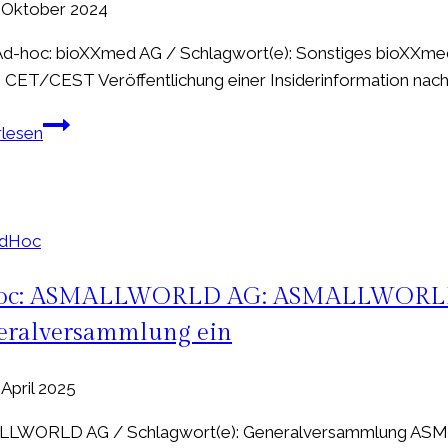
. Oktober 2024
eines
Beherrschungs-
-hoc: bioXXmed AG / Schlagwort(e): Sonstiges bioXXmed 
und
2 CET/CEST Veröffentlichung einer Insiderinformation nach A
Gewinnabführungsvertrages
EQS-
sowie
rlesen
Adhoc:
die
bioXXmed
Höhe
AG:
von
Platzierung
Abfindung
AdHoc
der
und
Kapitalerhöhung
oc: ASMALLWORLD AG: ASMALLWORLD A
fester
abgeschlossen
Ausgleichszahlung
eralversammlung ein
zwischen
DIC
 April 2025
Real
Estate
LWORLD AG / Schlagwort(e): Generalversammlung ASMAL