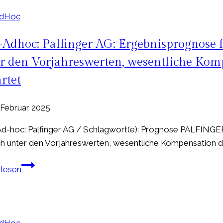
AdHoc
Adhoc: Palfinger AG: Ergebnisprognose f
r den Vorjahreswerten, wesentliche Kom
rtet
. Februar 2025
-hoc: Palfinger AG / Schlagwort(e): Prognose PALFINGER A
ch unter den Vorjahreswerten, wesentliche Kompensation d
EQS-
rlesen
Adhoc:
Palfinger
AG:
Ergebnisprognose
AdHoc