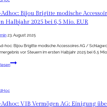
für
1.
Adhoc: Bijou Brigitte modische Accessoi
Quartal
en Halbjahr 2025 bei 6,5 Mio. EUR
und
1.
min
23. August 2025
Halbjahr
2025
-hoc: Bijou Brigitte modische Accessoires AG / Schlagwort
deutlich
nergebnis vor Steuern im ersten Halbjahr 2025 bei 6,5 Mio
unter
den
EQS-
rlesen
Vorjahreswerten,
Adhoc:
wesentliche
Bijou
Kompensation
Brigitte
des
modische
AdHoc
Rückgangs
Accessoires
im
AG:
Adhoc: VIB Vermögen AG: Einigung über