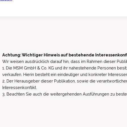
Adhoc:
Shareholder
Value
Beteiligungen
AG:
Veränderung
im
Achtung: Wichtiger Hinweis auf bestehende Interessenkonf
Vorstand
Wir weisen ausdrücklich darauf hin, dass im Rahmen dieser Publik
der
1. Die MSM GmbH & Co. KG und ihr nahestehende Personen besit
Shareholder
verkaufen. Hierin besteht ein eindeutiger und konkreter Interessen
Value
2. Der Herausgeber dieser Publikation, sowie die verantwortlichen
Beteiligungen
Interessenkonflikt.
3. Beachten Sie auch die weitergehenden Ausführungen zu bestehen
AG