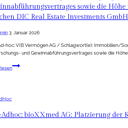
2.
Konzernergebnis
nnabführungsvertrages sowie die Höhe 
Halbjahr
vor
chen DIC Real Estate Investments Gmb
erwartet
Steuern
im
ersten
min
3. Januar 2026
Halbjahr
-hoc: VIB Vermögen AG / Schlagwort(e): Immobilien/Sons
2025
schungs- und Gewinnabführungsvertrages sowie die Höhe v
bei
6,5
EQS-
rlesen
Mio.
Adhoc:
EUR
VIB
Vermögen
AG:
AdHoc
Einigung
über
Adhoc: bioXXmed AG: Platzierung der K
den
Abschluss