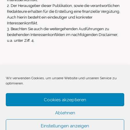
2. Der Herausgeber dieser Publikation, sowie die verantwortlichen
Redakteure erhalten für die Erstellung eine finanzielle Vergütung.
Auch hierin besteht ein eindeutiger und konkreter
Interessenkonflikt.
3. Beachten Sie auch die weitergehenden Ausführungen zu
bestehenden Interessenkonflikten im nachfolgenden Disclaimer,
u.a. unter Ziff. 4.
Impressum
Datenschutz
Disclaimer
Wir verwenden Cookies, um unsere Website und unseren Service zu
optimieren.
Cookie-Richtlinie (EU)
Cookies akzeptieren
Ablehnen
Einstellungen anzeigen
© 2026 Invest Inside by
SVAVE