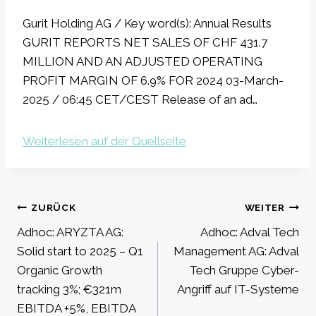
Gurit Holding AG / Key word(s): Annual Results
GURIT REPORTS NET SALES OF CHF 431.7
MILLION AND AN ADJUSTED OPERATING
PROFIT MARGIN OF 6.9% FOR 2024 03-March-
2025 / 06:45 CET/CEST Release of an ad…
Weiterlesen auf der Quellseite
Beitragsnavigation
ZURÜCK
WEITER
Adhoc: ARYZTA AG:
Adhoc: Adval Tech
Solid start to 2025 – Q1
Management AG: Adval
Organic Growth
Tech Gruppe Cyber-
tracking 3%; €321m
Angriff auf IT-Systeme
EBITDA +5%, EBITDA