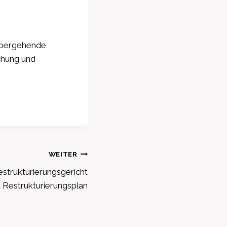
übergehende
chung und
WEITER
trukturierungsgericht
t Restrukturierungsplan