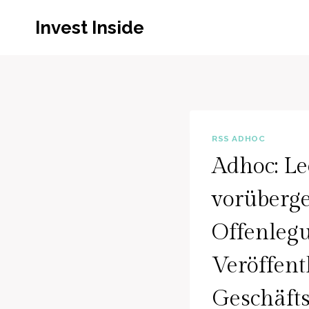
Zum
Invest Inside
Inhalt
springen
RSS ADHOC
Adhoc: L
vorüberg
Offenleg
Veröffent
Geschäfts