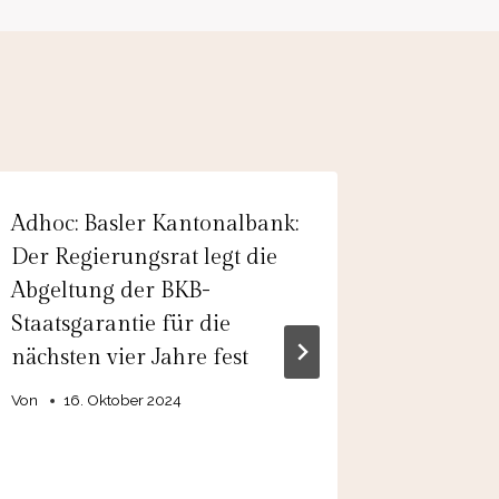
Adhoc: Basler Kantonalbank:
PTA-Adh
Der Regierungsrat legt die
GmbH &
Abgeltung der BKB-
Zustim
Staatsgarantie für die
der Anl
nächsten vier Jahre fest
zweiten 
Verfahr
Von
16. Oktober 2024
Von
4. J