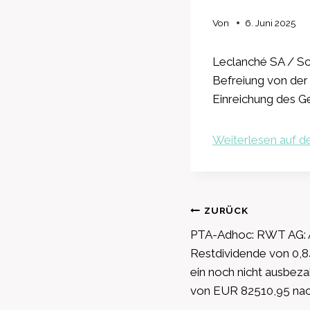
Von
6. Juni 2025
Leclanché SA / S
Befreiung von der
Einreichung des G
Weiterlesen auf de
Beitragsnavig
ZURÜCK
PTA-Adhoc: RWT AG: A
Restdividende von 0,8
ein noch nicht ausbeza
von EUR 82510,95 nac