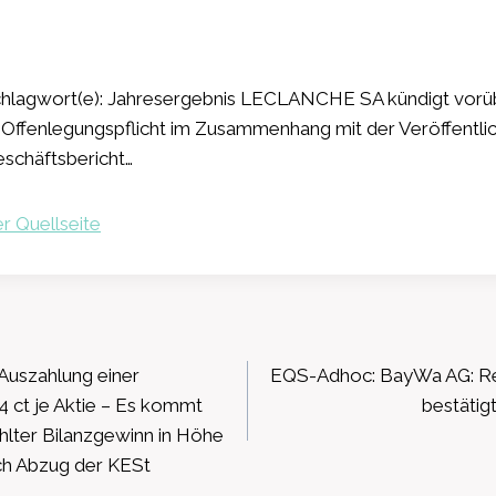
chlagwort(e): Jahresergebnis LECLANCHE SA kündigt vor
 Offenlegungspflicht im Zusammenhang mit der Veröffentli
eschäftsbericht…
r Quellseite
ation
uszahlung einer
EQS-Adhoc: BayWa AG: Res
4 ct je Aktie – Es kommt
bestätig
hlter Bilanzgewinn in Höhe
h Abzug der KESt