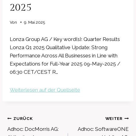
2025
Von
9. Mai 2025
Lonza Group AG / Key word(s): Quarter Results
Lonza Q1 2025 Qualitative Update: Strong
Performance Across All Businesses in Line with
Expectations for Full-Year 2025 09-May-2025 /
06:30 CET/CEST R…
Weiterlesen auf der Quellseite
Beitragsnavigation
ZURÜCK
WEITER
Adhoc: DocMorris AG:
Adhoc: SoftwareONE