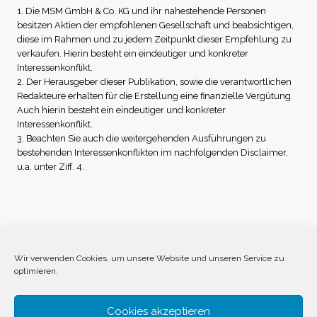
1. Die MSM GmbH & Co. KG und ihr nahestehende Personen
besitzen Aktien der empfohlenen Gesellschaft und beabsichtigen,
diese im Rahmen und zu jedem Zeitpunkt dieser Empfehlung zu
verkaufen. Hierin besteht ein eindeutiger und konkreter
Interessenkonflikt.
2. Der Herausgeber dieser Publikation, sowie die verantwortlichen
Redakteure erhalten für die Erstellung eine finanzielle Vergütung.
Auch hierin besteht ein eindeutiger und konkreter
Interessenkonflikt.
3. Beachten Sie auch die weitergehenden Ausführungen zu
bestehenden Interessenkonflikten im nachfolgenden Disclaimer,
u.a. unter Ziff. 4.
Impressum
Datenschutz
Disclaimer
Wir verwenden Cookies, um unsere Website und unseren Service zu
optimieren.
Cookie-Richtlinie (EU)
Cookies akzeptieren