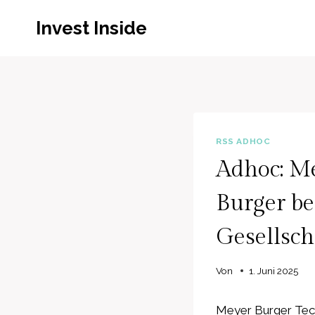
Zum
Invest Inside
Inhalt
springen
RSS ADHOC
Adhoc: M
Burger be
Gesellsch
Von
1. Juni 2025
Meyer Burger Tec