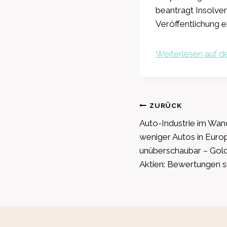
beantragt Insolve
Veröffentlichung e
Weiterlesen auf de
Beitragsnavig
ZURÜCK
Auto-Industrie im Wand
weniger Autos in Europ
unüberschaubar – Gold 
Aktien: Bewertungen s