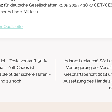
nz für deutsche Gesellschaften 31.05.2025 / 18:37 CET/C
iner Ad-hoc-Mitteilu…
r Quellseite
ation
el – Tesla verkauft 50 %
Adhoc: Leclanché SA: Lec
a – Zoll-Chaos ist
Verlängerung der Veröffe
bleibt der sichere Hafen –
Geschäftsbericht 2024 u
ind zu hoch
Aussetzung des Handels 
d