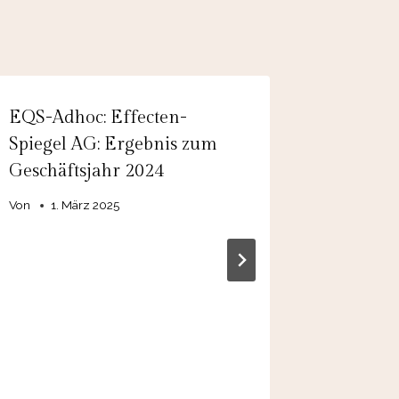
EQS-Adhoc: Effecten-
PTA-Ad
Spiegel AG: Ergebnis zum
AG: WR
Geschäftsjahr 2024
beschli
Untern
Von
1. März 2025
Gesamtv
EUR 8 M
Von
15.