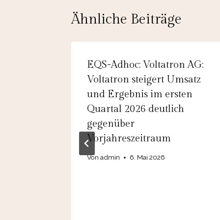
Ähnliche Beiträge
rger
EQS-Adhoc: Voltatron AG:
AG: Port
Voltatron steigert Umsatz
und Ergebnis im ersten
haft SE
Quartal 2026 deutlich
en zur
gegenüber
Vorjahreszeitraum
Von
admin
6. Mai 2026
e der