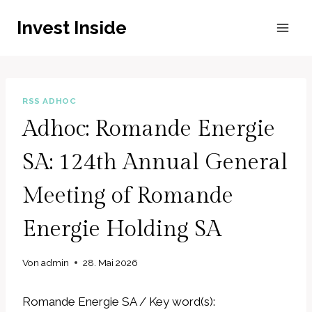
Zum
Invest Inside
Inhalt
springen
RSS ADHOC
Adhoc: Romande Energie
SA: 124th Annual General
Meeting of Romande
Energie Holding SA
Von
admin
28. Mai 2026
Romande Energie SA / Key word(s):