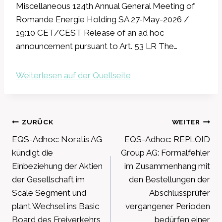
Miscellaneous 124th Annual General Meeting of
Romande Energie Holding SA 27-May-2026 /
19:10 CET/CEST Release of an ad hoc
announcement pursuant to Art. 53 LR The…
Weiterlesen auf der Quellseite
Beitragsnavigation
ZURÜCK
WEITER
EQS-Adhoc: Noratis AG
EQS-Adhoc: REPLOID
kündigt die
Group AG: Formalfehler
Einbeziehung der Aktien
im Zusammenhang mit
der Gesellschaft im
den Bestellungen der
Scale Segment und
Abschlussprüfer
plant Wechsel ins Basic
vergangener Perioden
Board des Freiverkehrs
bedürfen einer