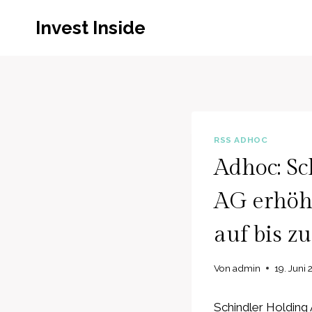
Zum
Invest Inside
Inhalt
springen
RSS ADHOC
Adhoc: Sc
AG erhöh
auf bis z
Von
admin
19. Juni
Schindler Holding