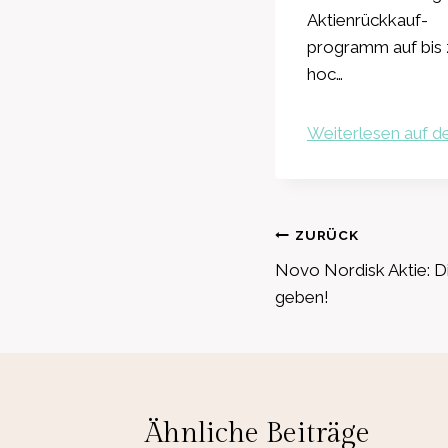
Aktienrückkauf-
programm auf bis 
hoc…
Weiterlesen auf de
Beitragsnavig
ZURÜCK
Novo Nordisk Aktie: D
geben!
Ähnliche Beiträge