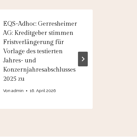
EQS-Adhoc: Gerresheimer
Adhoc: 
AG: Kreditgeber stimmen
Ltd: Ci
Fristverlängerung für
Schwede
Vorlage des testierten
Marktpo
Jahres- und
Deutsch
Konzernjahresabschlusses
auszub
2025 zu
Von
8. 
Von
admin
16. April 2026