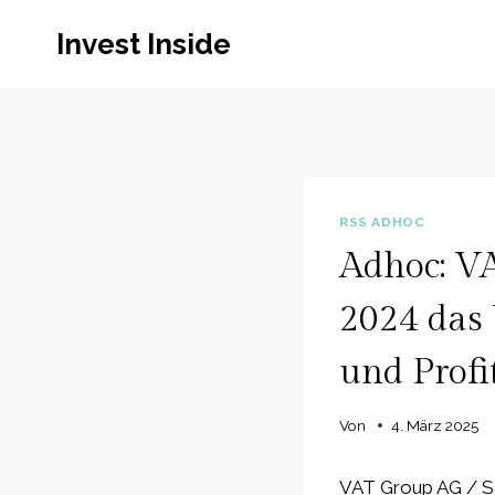
Zum
Invest Inside
Inhalt
springen
RSS ADHOC
Adhoc: V
2024 das
und Profit
Von
4. März 2025
VAT Group AG / Sc