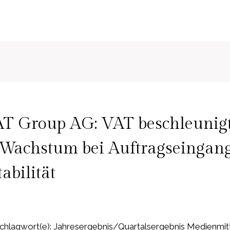
AT Group AG: VAT beschleunigt
 Wachstum bei Auftragseingan
abilität
hlagwort(e): Jahresergebnis/Quartalsergebnis Medienmitt