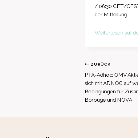
/ 06:30 CET/CEST 
der Mitteilung …
Weiterlesen auf de
Beitragsnavig
ZURÜCK
PTA-Adhoc: OMV Aktie
sich mit ADNOC auf w
Bedingungen für Zusa
Borouge und NOVA