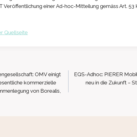
Veröffentlichung einer Ad-hoc-Mitteilung gemäss Art. 53 K
r Quellseite
ation
ngesellschaft: OMV einigt
EQS-Adhoc: PIERER Mobili
esentliche kommerzielle
neu in die Zukunft – S
mmenlegung von Borealis,