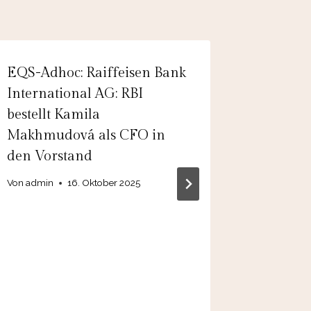
EQS-Adhoc: Raiffeisen Bank
EQS-Ad
International AG: RBI
Immobil
bestellt Kamila
die aus
Makhmudová als CFO in
Wandels
den Vorstand
en mit L
durch B
Von
admin
16. Oktober 2025
Schuldv
Gesamt
weitere
aufzust
Von
28.