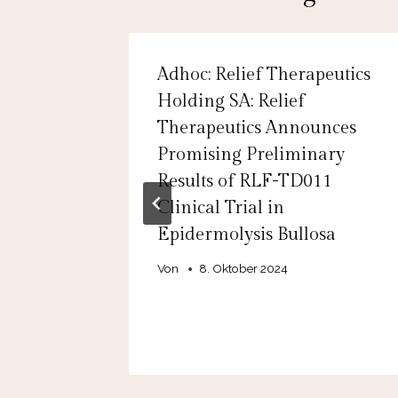
sen Bank
Adhoc: Relief Therapeutics
iffeisen
Holding SA: Relief
AG
Therapeutics Announces
n, ein
Promising Preliminary
Results of RLF-TD011
an die
Clinical Trial in
o Bank
Epidermolysis Bullosa
Von
8. Oktober 2024