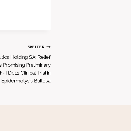
WEITER
tics Holding SA: Relief
 Promising Preliminary
-TD011 Clinical Trial in
Epidermolysis Bullosa