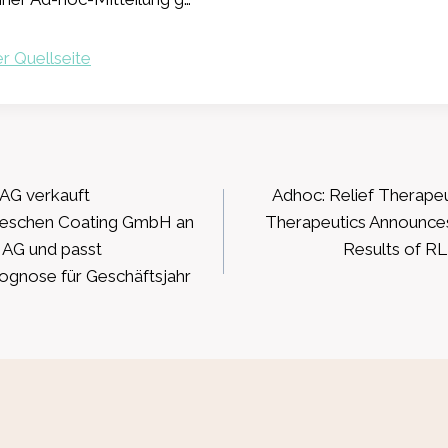
r Quellseite
ation
AG verkauft
Adhoc: Relief Therapeu
Neschen Coating GmbH an
Therapeutics Announces
 AG und passt
Results of RLF
rognose für Geschäftsjahr