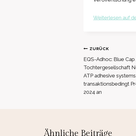
Weiterlesen auf de
Beitragsnavig
ZURÜCK
EQS-Adhoc: Blue Cap 
Tochtergesellschaft 
ATP adhesive systems
transaktionsbedingt P
2024 an
Ähnliche Beiträge