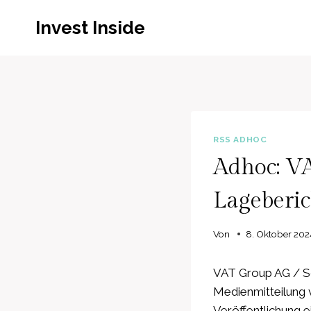
Zum
Invest Inside
Inhalt
springen
RSS ADHOC
Adhoc: V
Lageberic
Von
8. Oktober 202
VAT Group AG / S
Medienmitteilung 
Veröffentlichung e