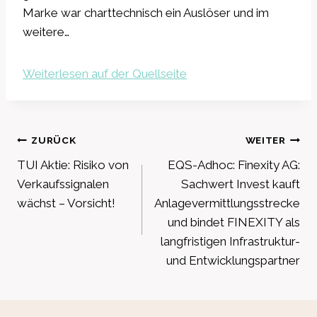
Marke war charttechnisch ein Auslöser und im
weitere…
Weiterlesen auf der Quellseite
Beitragsnavigation
ZURÜCK
WEITER
TUI Aktie: Risiko von
EQS-Adhoc: Finexity AG:
Verkaufssignalen
Sachwert Invest kauft
wächst – Vorsicht!
Anlagevermittlungsstrecke
und bindet FINEXITY als
langfristigen Infrastruktur-
und Entwicklungspartner