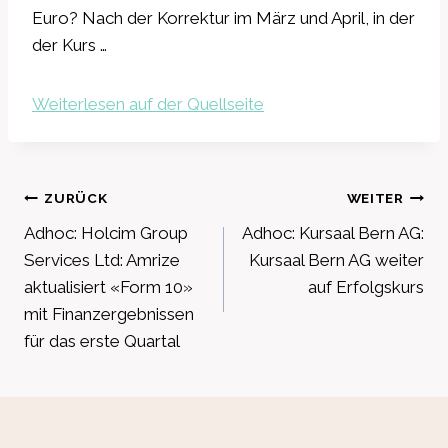
Euro? Nach der Korrektur im März und April, in der
der Kurs …
Weiterlesen auf der Quellseite
Beitragsnavigation
ZURÜCK
WEITER
Adhoc: Holcim Group
Adhoc: Kursaal Bern AG:
Services Ltd: Amrize
Kursaal Bern AG weiter
aktualisiert «Form 10»
auf Erfolgskurs
mit Finanzergebnissen
für das erste Quartal