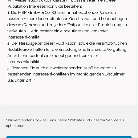
Wir weisen ausdrücklich darauf hin, dass im Rahmen dieser
Publikation Interessenkonflikte bestehen:
1. Die MSM GmbH & Co. KG und ihr nahestehende Personen
besitzen Aktien der empfohlenen Gesellschaft und beabsichtigen,
diese im Rahmen und zu jedem Zeitpunkt dieser Empfehlung zu
verkaufen. Hierin besteht ein eindeutiger und konkreter
Interessenkonflikt.
2. Der Herausgeber dieser Publikation, sowie die verantwortlichen
Redakteure erhalten für die Erstellung eine finanzielle Vergütung.
Auch hierin besteht ein eindeutiger und konkreter
Interessenkonflikt.
3. Beachten Sie auch die weitergehenden Ausführungen zu
bestehenden Interessenkonflikten im nachfolgenden Disclaimer,
u.a. unter Ziff. 4.
Impressum
Datenschutz
Disclaimer
Wir verwenden Cookies, um unsere Website und unseren Service zu
optimieren.
Cookie-Richtlinie (EU)