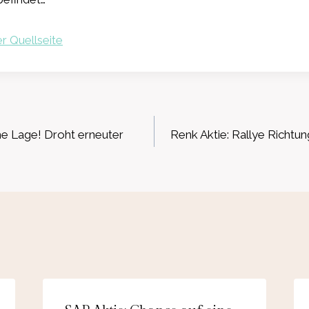
r Quellseite
ation
che Lage! Droht erneuter
Renk Aktie: Rallye Richt