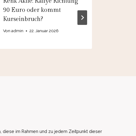
Renk Aktie: Rallye Richtung
Rheinme
90 Euro oder kommt
die Falle
Kurseinbruch?
Von
admin
Von
admin
22. Januar 2026
, diese im Rahmen und zu jedem Zeitpunkt dieser