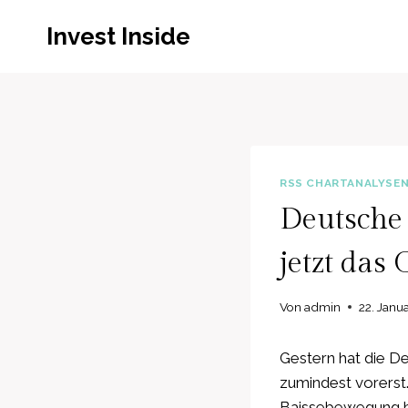
Zum
Invest Inside
Inhalt
springen
RSS CHARTANALYSE
Deutsche 
jetzt das
Von
admin
22. Janu
Gestern hat die D
zumindest vorerst.
Baissebewegung b