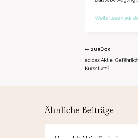
Weiterlesen auf de
Beitragsnavig
ZURÜCK
adidas Aktie: Gefährli
Kurssturz?
Ähnliche Beiträge