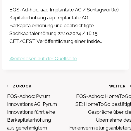
EQS-Ad-hoc: aap Implantate AG / Schlagwort(e):
Kapitalerhöhung aap Implantate AG:
Barkapitalerhöhung und beabsichtigte
Sachkapitalerhöhung 22.10.2024 / 16:15
CET/CEST Veröffentlichung einer Inside…
Weiterlesen auf der Quellseite
Beitragsnavigation
ZURÜCK
WEITER
EQS-Adhoc: Pyrum
EQS-Adhoc: HomeToG
Innovations AG: Pyrum
SE: HomeToGo bestätig
Innovations führt eine
Gespräche über di
Barkapitalerhöhung
Übernahme de
aus genehmigtem
Ferienvermietungsanbieter