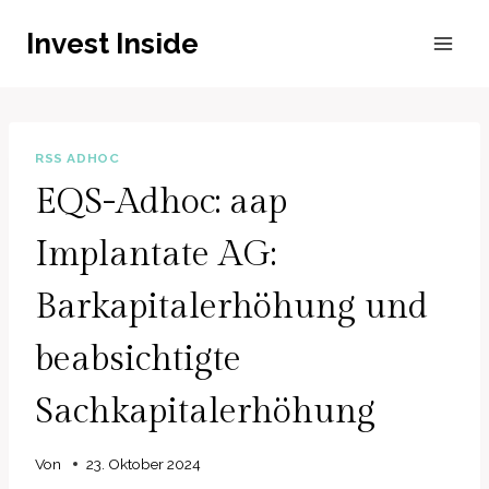
Zum
Invest Inside
Inhalt
springen
RSS ADHOC
EQS-Adhoc: aap
Implantate AG:
Barkapitalerhöhung und
beabsichtigte
Sachkapitalerhöhung
Von
23. Oktober 2024