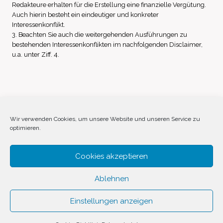
Redakteure erhalten für die Erstellung eine finanzielle Vergütung.
Auch hierin besteht ein eindeutiger und konkreter
Interessenkonflikt.
3. Beachten Sie auch die weitergehenden Ausführungen zu
bestehenden Interessenkonflikten im nachfolgenden Disclaimer,
u.a. unter Ziff. 4.
Impressum
Datenschutz
Disclaimer
Wir verwenden Cookies, um unsere Website und unseren Service zu
optimieren.
Cookie-Richtlinie (EU)
Cookies akzeptieren
Ablehnen
Einstellungen anzeigen
© 2026 Invest Inside by
SVAVE