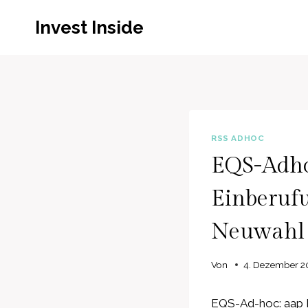
Zum
Invest Inside
Inhalt
springen
RSS ADHOC
EQS-Adhoc
Einberuf
Neuwahl 
Von
4. Dezember 2
EQS-Ad-hoc: aap I