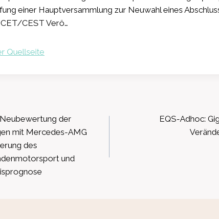
ufung einer Hauptversammlung zur Neuwahl eines Abschlus
22 CET/CEST Verö…
r Quellseite
ation
 Neubewertung der
EQS-Adhoc: Giga
ngen mit Mercedes-AMG
Verände
erung des
ndenmotorsport und
isprognose