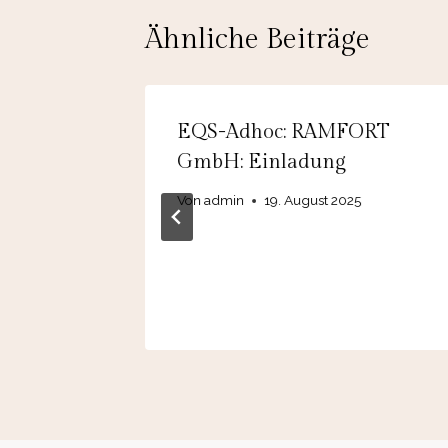
Ähnliche Beiträge
EQS-Adhoc: RAMFORT
onik
GmbH: Einladung
äufiger
Von
admin
19. August 2025
ngsmaßn