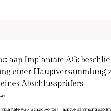
: aap Implantate AG: beschlie
ung einer Hauptversammlung 
eines Abschlussprüfers
024
mplantate AG / Schlagwort(e): Hauptversammlung aap Imp