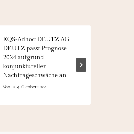
EQS-Adhoc: DEUTZ AG:
PTA-Adh
DEUTZ passt Prognose
Holdin
2024 aufgrund
Vorstan
konjunktureller
Von
19. 
Nachfrageschwäche an
Von
4. Oktober 2024