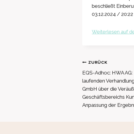
beschließt Einber
03.12.2024 / 20:
Weiterlesen auf de
Beitragsnavig
ZURÜCK
EQS-Adhoc: HWA AG:
laufenden Verhandlu
GmbH über die Veräuß
Geschäftsbereichs Ku
Anpassung der Ergebn