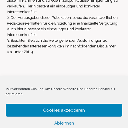
diese im Rahmen und zu jedem Zeitpunkt dieser Empfehlung zu
verkaufen. Hierin besteht ein eindeutiger und konkreter
Interessenkonflikt.
2. Der Herausgeber dieser Publikation, sowie die verantwortlichen
Redakteure erhalten für die Erstellung eine finanzielle Vergütung.
Auch hierin besteht ein eindeutiger und konkreter
Interessenkonflikt.
3. Beachten Sie auch die weitergehenden Ausführungen zu
bestehenden Interessenkonflikten im nachfolgenden Disclaimer,
u.a. unter Ziff. 4.
Impressum
Datenschutz
Disclaimer
Wir verwenden Cookies, um unsere Website und unseren Service zu
optimieren.
Cookie-Richtlinie (EU)
Cookies akzeptieren
Ablehnen