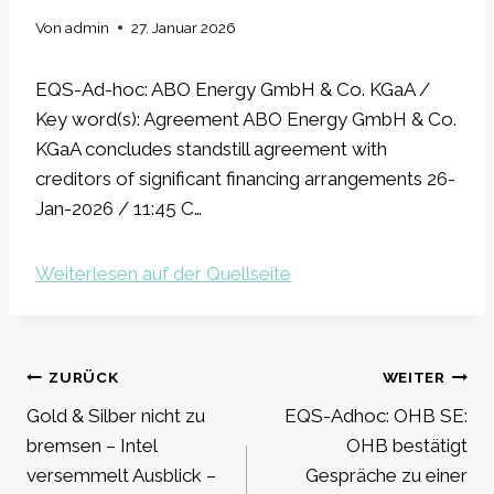
Von
admin
27. Januar 2026
EQS-Ad-hoc: ABO Energy GmbH & Co. KGaA /
Key word(s): Agreement ABO Energy GmbH & Co.
KGaA concludes standstill agreement with
creditors of significant financing arrangements 26-
Jan-2026 / 11:45 C…
Weiterlesen auf der Quellseite
Beitragsnavigation
ZURÜCK
WEITER
Gold & Silber nicht zu
EQS-Adhoc: OHB SE:
bremsen – Intel
OHB bestätigt
versemmelt Ausblick –
Gespräche zu einer