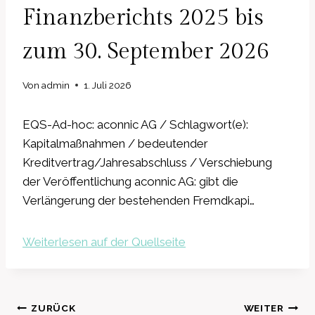
Finanzberichts 2025 bis
zum 30. September 2026
Von
admin
1. Juli 2026
EQS-Ad-hoc: aconnic AG / Schlagwort(e):
Kapitalmaßnahmen / bedeutender
Kreditvertrag/Jahresabschluss / Verschiebung
der Veröffentlichung aconnic AG: gibt die
Verlängerung der bestehenden Fremdkapi…
Weiterlesen auf der Quellseite
Beitragsnavigation
ZURÜCK
WEITER