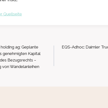
r Quellseite
ation
olding ag: Geplante
EQS-Adhoc: Daimler Truc
s genehmigten Kapital
 des Bezugsrechts –
 von Wandelanleihen