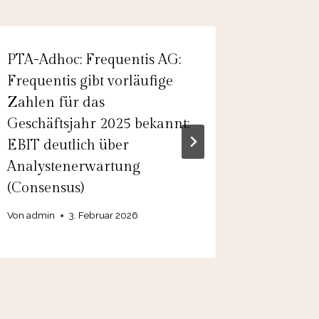
PTA-Adhoc: Frequentis AG:
EQS-Adh
Frequentis gibt vorläufige
adidas
Zahlen für das
sorgt fü
Geschäftsjahr 2025 bekannt:
erwarte
EBIT deutlich über
ersten 
Analystenerwartung
Von
24. 
(Consensus)
Von
admin
3. Februar 2026