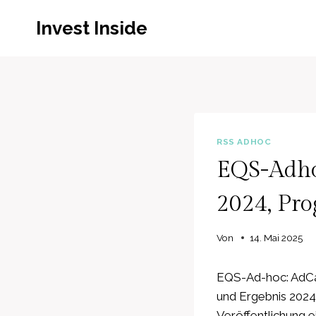
Zum
Invest Inside
Inhalt
springen
RSS ADHOC
EQS-Adho
2024, Pro
Von
14. Mai 2025
EQS-Ad-hoc: AdCap
und Ergebnis 2024
Veröffentlichung ei