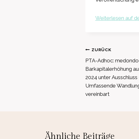
Weiterlesen auf de
Beitragsnavig
ZURÜCK
PTA-Adhoc: medondo h
Barkapitalerhöhung au
2024 unter Ausschluss
Umfassende Wandlung
vereinbart
Ähnliche Beiträge