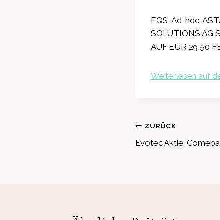
EQS-Ad-hoc: ASTA
SOLUTIONS AG 
AUF EUR 29,50 FE
Weiterlesen auf de
Beitragsnavig
ZURÜCK
Evotec Aktie: Comebac