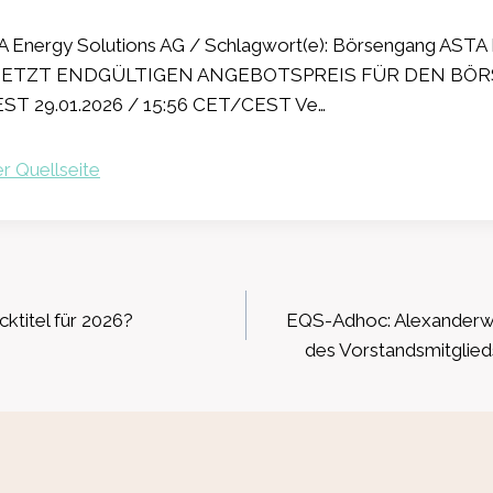
 Energy Solutions AG / Schlagwort(e): Börsengang AST
SETZT ENDGÜLTIGEN ANGEBOTSPREIS FÜR DEN BÖR
ST 29.01.2026 / 15:56 CET/CEST Ve…
r Quellseite
ation
ktitel für 2026?
EQS-Adhoc: Alexanderw
des Vorstandsmitglie