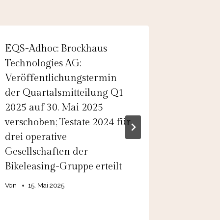
EQS-Adhoc: Brockhaus
PTA-Adh
Technologies AG:
Bildung
Veröffentlichungstermin
GmbH &
der Quartalsmitteilung Q1
Generat
2025 auf 30. Mai 2025
Geschäf
verschoben; Testate 2024 für
Vorstan
drei operative
Bildung
Gesellschaften der
16/40, I
Bikeleasing-Gruppe erteilt
DE000A
A2AAV
Von
15. Mai 2025
Von
admin