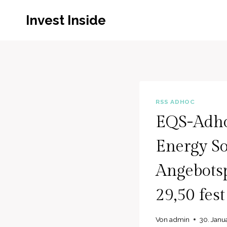
Zum
Invest Inside
Inhalt
springen
RSS ADHOC
EQS-Adho
Energy So
Angebotsp
29,50 fest
Von
admin
30. Janu