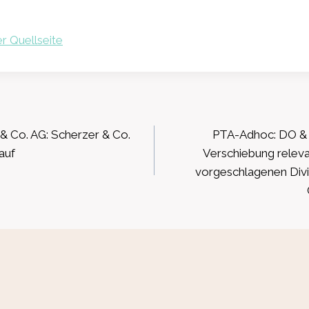
r Quellseite
ation
 Co. AG: Scherzer & Co.
PTA-Adhoc: DO & 
auf
Verschiebung releva
vorgeschlagenen Divi