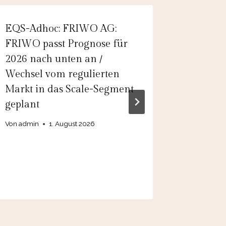
EQS-Adhoc: FRIWO AG:
EQS-Adh
FRIWO passt Prognose für
Financin
2026 nach unten an /
Settlem
Wechsel vom regulierten
Von
26.
Markt in das Scale-Segment
geplant
Von
admin
1. August 2026