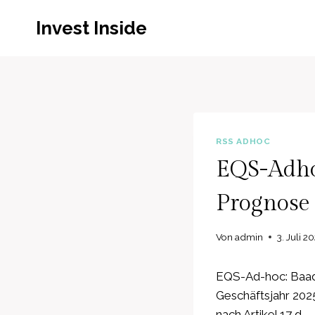
Zum
Invest Inside
Inhalt
springen
RSS ADHOC
EQS-Adho
Prognose 
Von
admin
3. Juli 2
EQS-Ad-hoc: Baad
Geschäftsjahr 202
nach Artikel 17 d…