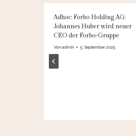
G: PWO
Adhoc: Forbo Holding AG:
m
Johannes Huber wird neuer
einen
CEO der Forbo-Gruppe
ckgang
Von
admin
5. September 2025
mit
T in der