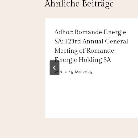
Ähnliche Beiträge
e
Adhoc: Romande Energie
ung der
SA: 123rd Annual General
2027
Meeting of Romande
Energie Holding SA
BITDA
Von
15. Mai 2025
u 400