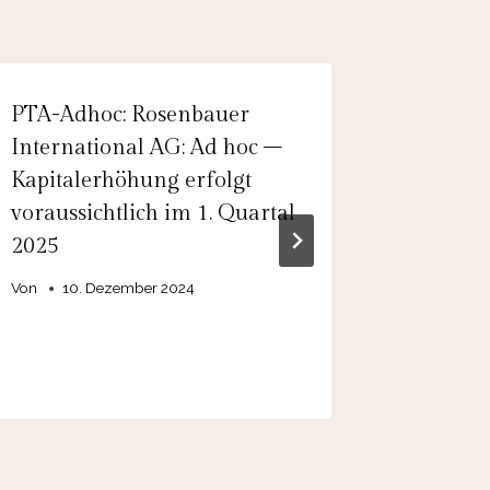
PTA-Adhoc: Rosenbauer
PTA-Adh
International AG: Ad hoc –
AG: Erö
Kapitalerhöhung erfolgt
Insolve
voraussichtlich im 1. Quartal
Von
20.
2025
Von
10. Dezember 2024