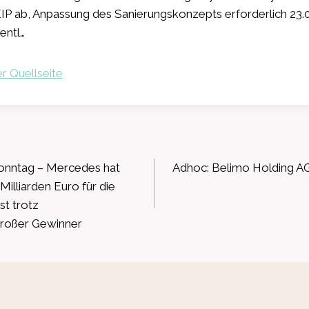
EIP ab, Anpassung des Sanierungskonzepts erforderlich 23.0
entl…
r Quellseite
ation
onntag – Mercedes hat
Adhoc: Belimo Holding AG
illiarden Euro für die
st trotz
großer Gewinner