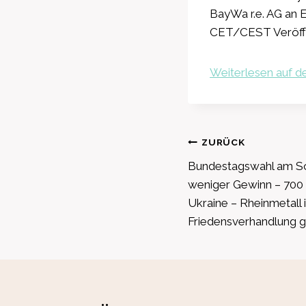
BayWa r.e. AG an 
CET/CEST Veröff
Weiterlesen auf de
Beitragsnavig
ZURÜCK
Bundestagswahl am S
weniger Gewinn – 700 M
Ukraine – Rheinmetall i
Friedensverhandlung 