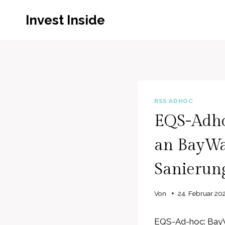
Zum
Invest Inside
Inhalt
springen
RSS ADHOC
EQS-Adho
an BayWa 
Sanierung
Von
24. Februar 20
EQS-Ad-hoc: BayW