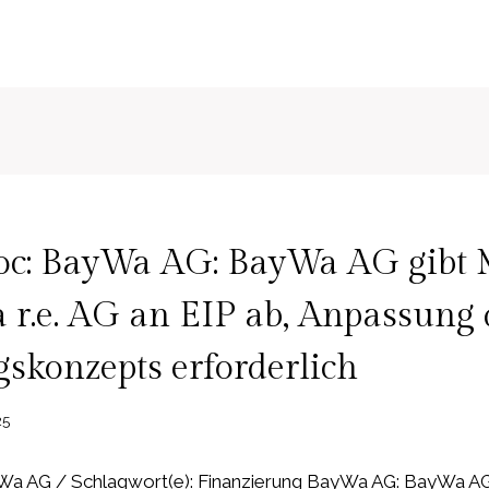
c: BayWa AG: BayWa AG gibt 
r.e. AG an EIP ab, Anpassung 
skonzepts erforderlich
25
a AG / Schlagwort(e): Finanzierung BayWa AG: BayWa AG 