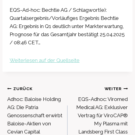
EQS-Ad-hoc: Bechtle AG / Schlagwort(e):
Quartalsergebnis/Vorläufiges Ergebnis Bechtle
AG: Ergebnis in Q1 deutlich unter Markterwartung,
Prognose für das Gesamtjahr bestätigt 25.04.2025
/ 08:46 CET…
Weiterlesen auf der Quellseite
Beitragsnavigation
ZURÜCK
WEITER
Adhoc: Baloise Holding
EQS-Adhoc: Viromed
AG: Die Patria
Medical AG: Exklusiver
Genossenschaft erwirbt
Vertrag für ViroCAP®
Baloise-Aktien von
My Plasma mit
Cevian Capital
Landsberg First Class