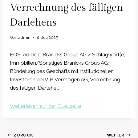
Verrechnung des fälligen
Darlehens
Von
admin
8. Juli 2025
EQS-Ad-hoc: Branicks Group AG / Schlagwort(e):
Immobilien/Sonstiges Branicks Group AG:
Bündelung des Geschäfts mit institutionellen
Investoren bei VIB Vermögen AG, Verrechnung
des fälligen Darlehe…
Weiterlesen auf der Quellseite
Beitragsnavigation
ZURÜCK
WEITER