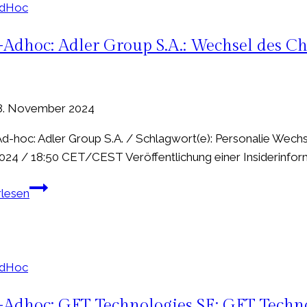
veräussert
AdHoc
Barmag
an
Adhoc: Adler Group S.A.: Wechsel des Ch
Rieter
8. November 2024
-hoc: Adler Group S.A. / Schlagwort(e): Personalie Wechse
2024 / 18:50 CET/CEST Veröffentlichung einer Insiderinform
EQS-
rlesen
Adhoc:
Adler
Group
S.A.:
AdHoc
Wechsel
des
Adhoc: GFT Technologies SE: GFT Technol