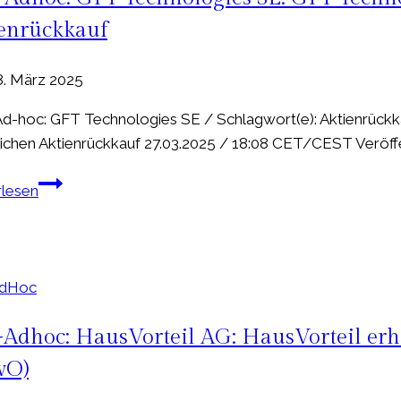
Chief
enrückkauf
Executive
Officer
8. März 2025
(CEO)
der
-hoc: GFT Technologies SE / Schlagwort(e): Aktienrückk
Adler
lichen Aktienrückkauf 27.03.2025 / 18:08 CET/CEST Veröffen
Group
S.A.
EQS-
rlesen
Adhoc:
GFT
Technologies
SE:
AdHoc
GFT
Technologies
Adhoc: HausVorteil AG: HausVorteil er
SE
wO)
beschließt
öffentlichen