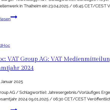
ellenwerk in Thalheim ein 23.04.2025 / 06:45 CET/CEST Ver
Adhoc:
rlesen
Meyer
Burger
Technology
AG:
AdHoc
Meyer
Burger
c: VAT Group AG: VAT Medienmitteilung
reagiert
mtjahr 2024
auf
Materialengpässe
. Januar 2025
und
führt
oup AG / Schlagwort(e): Jahresergebnis/Vorläufiges Erge
Kurzarbeit
samtjahr 2024 09.01.2025 / 06:30 CET/CEST Veröffentlichu
im
Solarzellenwerk
Adhoc: