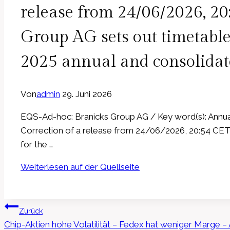
release from 24/06/2026, 2
Group AG sets out timetable 
2025 annual and consolidat
Von
admin
29. Juni 2026
EQS-Ad-hoc: Branicks Group AG / Key word(s): Annua
Correction of a release from 24/06/2026, 20:54 CET
for the …
Weiterlesen auf der Quellseite
Beitragsnavigation
Zurück
Chip-Aktien hohe Volatilität – Fedex hat weniger Marge –