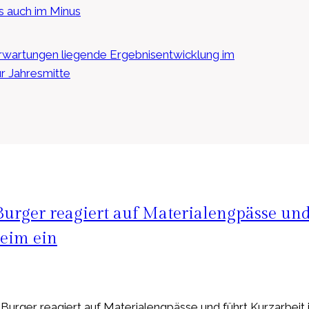
s auch im Minus
wartungen liegende Ergebnisentwicklung im
ur Jahresmitte
urger reagiert auf Materialengpässe un
heim ein
rger reagiert auf Materialengpässe und führt Kurzarbeit 