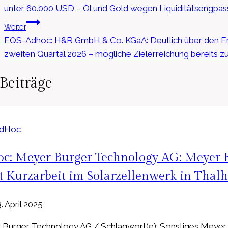
unter 60.000 USD – Öl und Gold wegen Liquiditätsengpas
Weiter
EQS-Adhoc: H&R GmbH & Co. KGaA: Deutlich über den Er
zweiten Quartal 2026 – mögliche Zielerreichung bereits z
Beiträge
AdHoc
c: Meyer Burger Technology AG: Meyer B
t Kurzarbeit im Solarzellenwerk in Thal
. April 2025
Burger Technology AG / Schlagwort(e): Sonstiges Meyer Bu