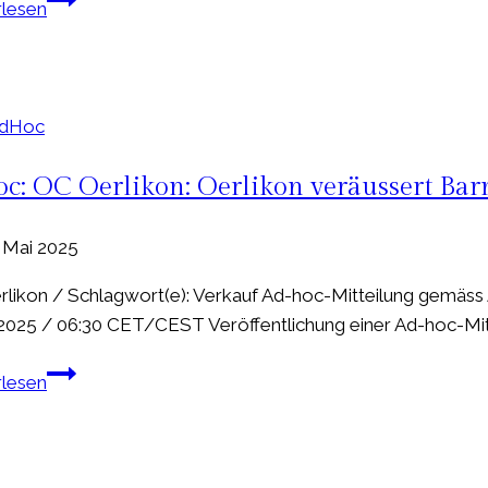
rlesen
in
VAT
Thalheim
Group
ein
AG:
VAT
AdHoc
Medienmitteilung
zu
c: OC Oerlikon: Oerlikon veräussert Bar
den
vorläufigen
. Mai 2025
Resultaten
von
likon / Schlagwort(e): Verkauf Ad-hoc-Mitteilung gemäss 
Q4
2025 / 06:30 CET/CEST Veröffentlichung einer Ad-hoc-Mitt
und
Adhoc:
Gesamtjahr
rlesen
OC
2024
Oerlikon:
Oerlikon