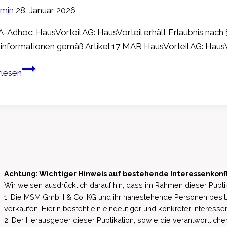
min
28. Januar 2026
Aktienrückkauf
-Adhoc: HausVorteil AG: HausVorteil erhält Erlaubnis na
rinformationen gemäß Artikel 17 MAR HausVorteil AG: HausVo
PTA-
rlesen
Adhoc:
HausVorteil
AG:
HausVorteil
erhält
Erlaubnis
nach
Achtung: Wichtiger Hinweis auf bestehende Interessenkonf
§34c
Wir weisen ausdrücklich darauf hin, dass im Rahmen dieser Publik
Gewerbeordnung
1. Die MSM GmbH & Co. KG und ihr nahestehende Personen besit
(GewO)
verkaufen. Hierin besteht ein eindeutiger und konkreter Interessen
2. Der Herausgeber dieser Publikation, sowie die verantwortlichen