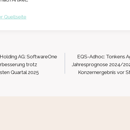
r Quellseite
ation
Holding AG: SoftwareOne
EQS-Adhoc: Tonkens Ag
rbesserung trotz
Jahresprognose 2024/202
sten Quartal 2025
Konzernergebnis vor S