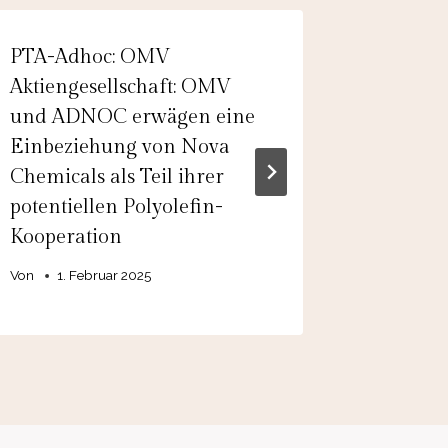
PTA-Adhoc: OMV
EQS-Ad
Aktiengesellschaft: OMV
Softwar
und ADNOC erwägen eine
Außerp
Einbeziehung von Nova
Abschre
Chemicals als Teil ihrer
einmali
potentiellen Polyolefin-
Von
admin
Kooperation
Von
1. Februar 2025