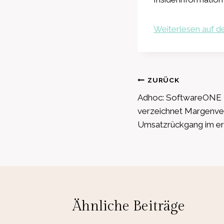
Weiterlesen auf de
Beitragsnavig
ZURÜCK
Adhoc: SoftwareONE 
verzeichnet Margenve
Umsatzrückgang im er
Ähnliche Beiträge