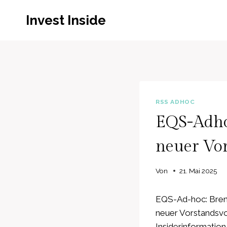
Zum
Invest Inside
Inhalt
springen
RSS ADHOC
EQS-Adhoc
neuer Vor
Von
21. Mai 2025
EQS-Ad-hoc: Brenn
neuer Vorstandsvo
Insiderinformation