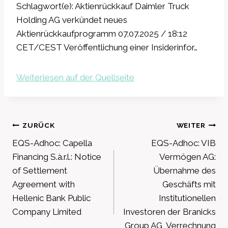
Schlagwort(e): Aktienrückkauf Daimler Truck
Holding AG verkündet neues
Aktienrückkaufprogramm 07.07.2025 / 18:12
CET/CEST Veröffentlichung einer Insiderinfor…
Weiterlesen auf der Quellseite
Beitragsnavigation
ZURÜCK
WEITER
EQS-Adhoc: Capella
EQS-Adhoc: VIB
Financing S.à.r.l.: Notice
Vermögen AG:
of Settlement
Übernahme des
Agreement with
Geschäfts mit
Hellenic Bank Public
Institutionellen
Company Limited
Investoren der Branicks
Group AG, Verrechnung