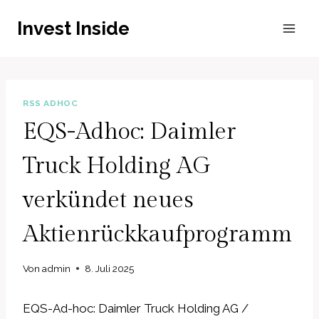
Zum
Invest Inside
Inhalt
springen
RSS ADHOC
EQS-Adhoc: Daimler
Truck Holding AG
verkündet neues
Aktienrückkaufprogramm
Von
admin
8. Juli 2025
EQS-Ad-hoc: Daimler Truck Holding AG /