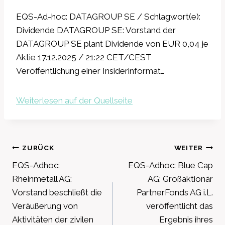
EQS-Ad-hoc: DATAGROUP SE / Schlagwort(e):
Dividende DATAGROUP SE: Vorstand der
DATAGROUP SE plant Dividende von EUR 0,04 je
Aktie 17.12.2025 / 21:22 CET/CEST
Veröffentlichung einer Insiderinformat…
Weiterlesen auf der Quellseite
Beitragsnavigation
ZURÜCK
WEITER
EQS-Adhoc:
EQS-Adhoc: Blue Cap
Rheinmetall AG:
AG: Großaktionär
Vorstand beschließt die
PartnerFonds AG i.L.
Veräußerung von
veröffentlicht das
Aktivitäten der zivilen
Ergebnis ihres