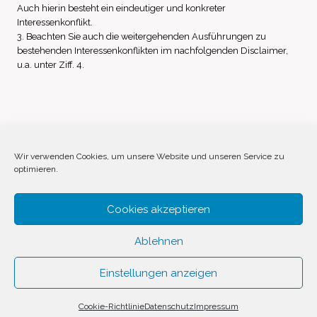
Auch hierin besteht ein eindeutiger und konkreter
Interessenkonflikt.
3. Beachten Sie auch die weitergehenden Ausführungen zu
bestehenden Interessenkonflikten im nachfolgenden Disclaimer,
u.a. unter Ziff. 4.
Impressum
Datenschutz
Disclaimer
Wir verwenden Cookies, um unsere Website und unseren Service zu
optimieren.
Cookie-Richtlinie (EU)
Cookies akzeptieren
Ablehnen
Einstellungen anzeigen
© 2026 Invest Inside by
SVAVE
Cookie-Richtlinie
Datenschutz
Impressum