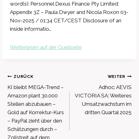
word(s): Personnel Dexus Finance Pty Limited:
Appendix 3Z – Paula Dwyer and Nicola Roxon 03-
Nov-2025 / 01:34 CET/CEST Disclosure of an
inside informatio…
Weiterlesen auf der Quellseite
Beitragsnavigation
ZURÜCK
WEITER
KI bleibt MEGA-Trend –
Adhoc: AEVIS
Amazon plant 30.000
VICTORIA SA: Weiteres
Stellen abzubauen –
Umsatzwachstum im
Gold auf Korrektur-Kurs
dritten Quartal 2025
– PayPal zieht über den
Schätzungen durch –
Zollstreit auf dem