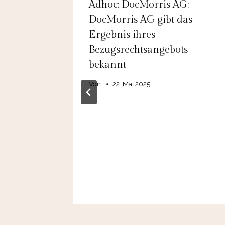
g AG:
Adhoc: DocMorris AG:
DocMorris AG gibt das
g in
Ergebnis ihres
Bezugsrechtsangebots
bekannt
ichte
Von
22. Mai 2025