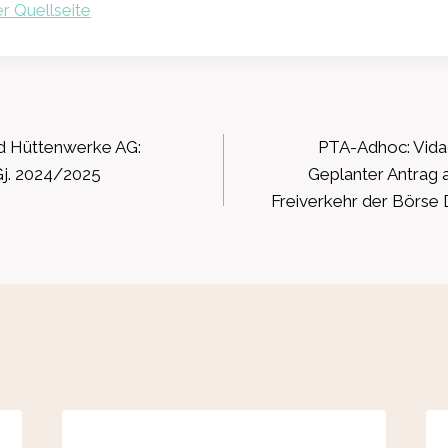
r Quellseite
ation
d Hüttenwerke AG:
PTA-Adhoc: Vida
Gj. 2024/2025
Geplanter Antrag 
Freiverkehr der Börse 