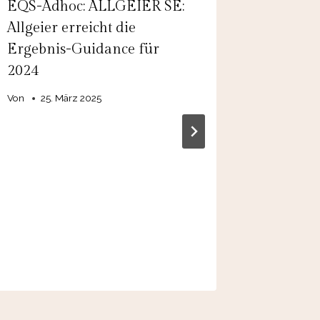
EQS-Adhoc: ALLGEIER SE:
EQS-Adh
Allgeier erreicht die
Pharma 
Ergebnis-Guidance für
Pharma 
2024
der Pro
Von
25. März 2025
Von
admin