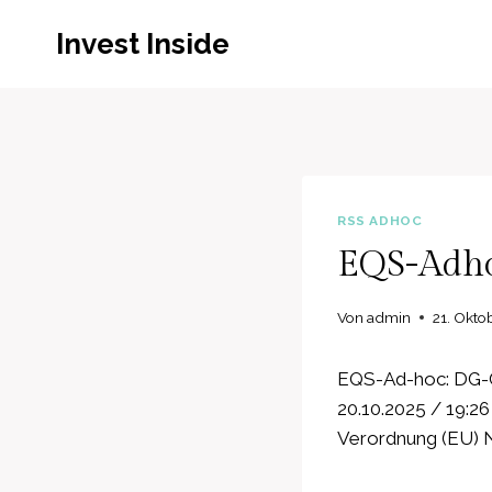
Zum
Invest Inside
Inhalt
springen
RSS ADHOC
EQS-Adho
Von
admin
21. Okto
EQS-Ad-hoc: DG-Gr
20.10.2025 / 19:26
Verordnung (EU) N