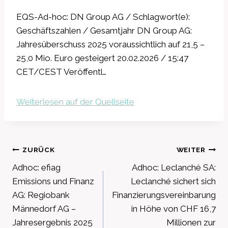
EQS-Ad-hoc: DN Group AG / Schlagwort(e):
Geschäftszahlen / Gesamtjahr DN Group AG:
Jahresüberschuss 2025 voraussichtlich auf 21,5 –
25,0 Mio. Euro gesteigert 20.02.2026 / 15:47
CET/CEST Veröffentl…
Weiterlesen auf der Quellseite
Beitragsnavigation
ZURÜCK
WEITER
Adhoc: efiag
Adhoc: Leclanché SA:
Emissions und Finanz
Leclanché sichert sich
AG: Regiobank
Finanzierungsvereinbarung
Männedorf AG –
in Höhe von CHF 16,7
Jahresergebnis 2025
Millionen zur