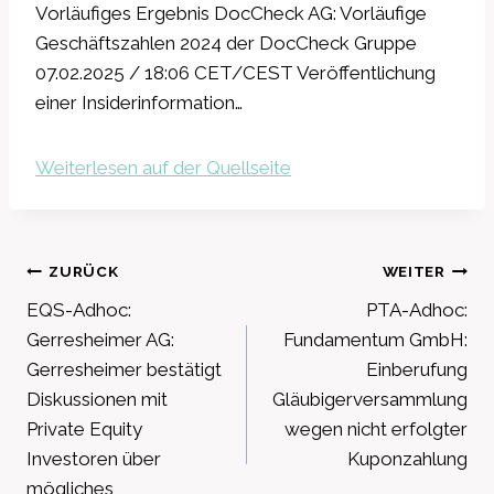
Vorläufiges Ergebnis DocCheck AG: Vorläufige
Geschäftszahlen 2024 der DocCheck Gruppe
07.02.2025 / 18:06 CET/CEST Veröffentlichung
einer Insiderinformation…
Weiterlesen auf der Quellseite
Beitragsnavigation
ZURÜCK
WEITER
EQS-Adhoc:
PTA-Adhoc:
Gerresheimer AG:
Fundamentum GmbH:
Gerresheimer bestätigt
Einberufung
Diskussionen mit
Gläubigerversammlung
Private Equity
wegen nicht erfolgter
Investoren über
Kuponzahlung
mögliches