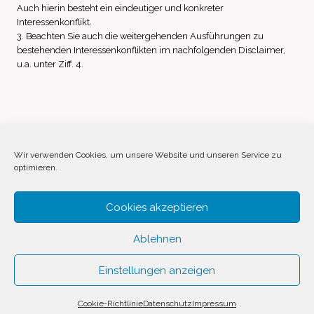
Auch hierin besteht ein eindeutiger und konkreter
Interessenkonflikt.
3. Beachten Sie auch die weitergehenden Ausführungen zu
bestehenden Interessenkonflikten im nachfolgenden Disclaimer,
u.a. unter Ziff. 4.
Impressum
Datenschutz
Disclaimer
Wir verwenden Cookies, um unsere Website und unseren Service zu
optimieren.
Cookie-Richtlinie (EU)
Cookies akzeptieren
Ablehnen
Einstellungen anzeigen
© 2026 Invest Inside by
SVAVE
Cookie-Richtlinie
Datenschutz
Impressum