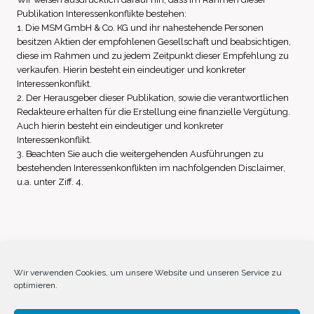
Publikation Interessenkonflikte bestehen:
1. Die MSM GmbH & Co. KG und ihr nahestehende Personen
besitzen Aktien der empfohlenen Gesellschaft und beabsichtigen,
diese im Rahmen und zu jedem Zeitpunkt dieser Empfehlung zu
verkaufen. Hierin besteht ein eindeutiger und konkreter
Interessenkonflikt.
2. Der Herausgeber dieser Publikation, sowie die verantwortlichen
Redakteure erhalten für die Erstellung eine finanzielle Vergütung.
Auch hierin besteht ein eindeutiger und konkreter
Interessenkonflikt.
3. Beachten Sie auch die weitergehenden Ausführungen zu
bestehenden Interessenkonflikten im nachfolgenden Disclaimer,
u.a. unter Ziff. 4.
Impressum
Datenschutz
Disclaimer
Wir verwenden Cookies, um unsere Website und unseren Service zu
optimieren.
Cookie-Richtlinie (EU)