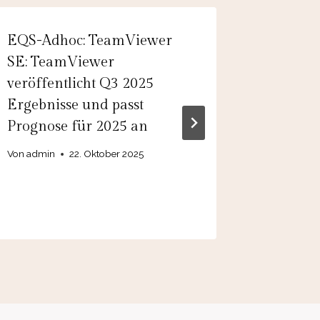
EQS-Adhoc: TeamViewer
EQS-Adh
SE: TeamViewer
Meditec
veröffentlicht Q3 2025
Ergebni
Ergebnisse und passt
Vorjahr
Prognose für 2025 an
2025/26
voraussi
Von
admin
22. Oktober 2025
erreicht
Von
admin