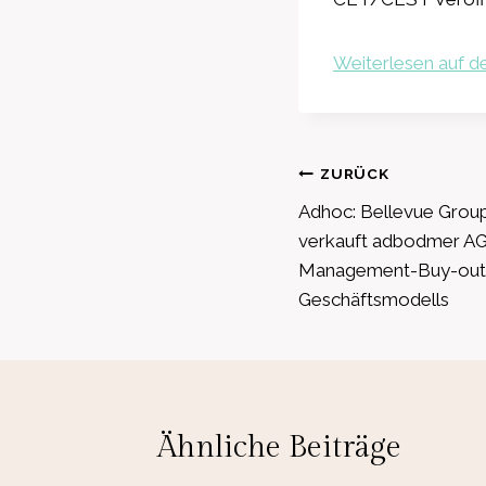
Weiterlesen auf de
Beitragsnavig
ZURÜCK
Adhoc: Bellevue Grou
verkauft adbodmer AG
Management-Buy-outs 
Geschäftsmodells
Ähnliche Beiträge