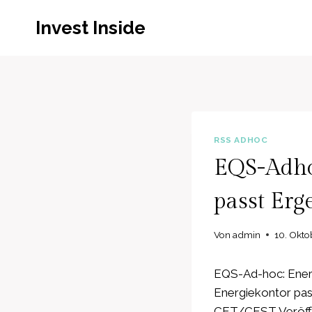
Zum
Invest Inside
Inhalt
springen
RSS ADHOC
EQS-Adho
passt Erg
Von
admin
10. Okto
EQS-Ad-hoc: Ener
Energiekontor pas
CET/CEST Veröffen