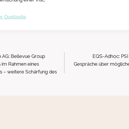
r Quellseite
ation
p AG: Bellevue Group
EQS-Adhoc: PSI 
 im Rahmen eines
Gespräche über möglic
– weitere Schärfung des