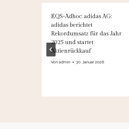
 Labs
EQS-Adhoc: adidas AG:
m
adidas berichtet
Rekordumsatz für das Jahr
queeze-
2025 und startet
stgelegt
Aktienrückkauf
Von
admin
30. Januar 2026