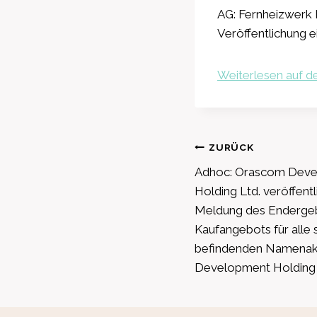
AG: Fernheizwerk 
Veröffentlichung e
Weiterlesen auf de
Beitragsnavig
ZURÜCK
Adhoc: Orascom Deve
Holding Ltd. veröffentl
Meldung des Endergebn
Kaufangebots für alle 
befindenden Namenak
Development Holding