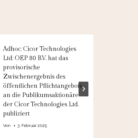
Adhoc: Cicor Technologies
EQS-Ad
Ltd: OEP 80 B.V. hat das
Pharma
provisorische
Limited:
Zwischenergebnis des
Revised 
öffentlichen Pflichtangebots
Consoli
an die Publikumsaktionäre
FY2024 
der Cicor Technologies Ltd.
Von
31.
publiziert
Von
3. Februar 2025