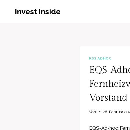
Zum
Invest Inside
Inhalt
springen
RSS ADHOC
EQS-Adho
Fernheiz
Vorstand
Von
26. Februar 20
EQS-Ad-hoc: Fernh