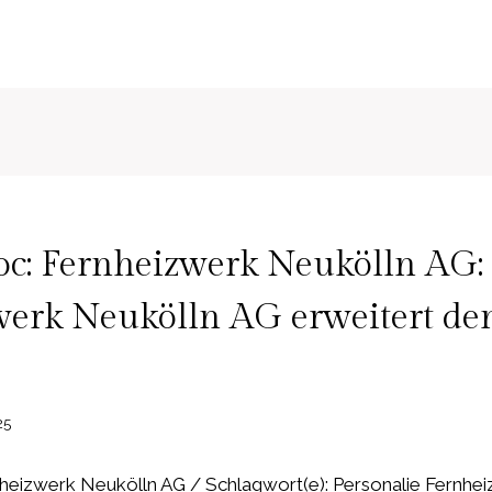
c: Fernheizwerk Neukölln AG:
werk Neukölln AG erweitert de
25
eizwerk Neukölln AG / Schlagwort(e): Personalie Fernhe