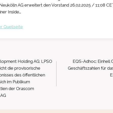
Neukölln AG erweitert den Vorstand 26.02.2025 / 11:08 
iner Inside…
r Quellseite
ation
lopment Holding AG: LPSO
EQS-Adhoc: Einhell 
icht die provisorische
Geschäftszahlen für da
isses des öffentlichen
E
sich im Publikum
tien der Orascom
 AG