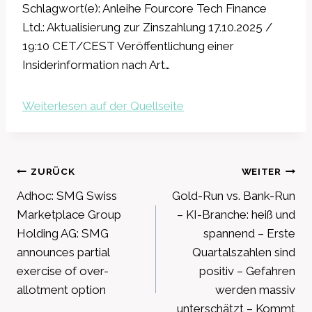
Schlagwort(e): Anleihe Fourcore Tech Finance
Ltd.: Aktualisierung zur Zinszahlung 17.10.2025 /
19:10 CET/CEST Veröffentlichung einer
Insiderinformation nach Art…
Weiterlesen auf der Quellseite
Beitragsnavigation
ZURÜCK
WEITER
Adhoc: SMG Swiss
Gold-Run vs. Bank-Run
Marketplace Group
– KI-Branche: heiß und
Holding AG: SMG
spannend – Erste
announces partial
Quartalszahlen sind
exercise of over-
positiv – Gefahren
allotment option
werden massiv
unterschätzt – Kommt