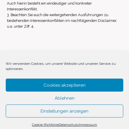
Auch hierin besteht ein eindeutiger und konkreter
Interessenkonflikt.
3. Beachten Sie auch die weitergehenden Ausführungen zu
bestehenden Interessenkonflikten im nachfolgenden Disclaimer,
u.a. unter Ziff. 4.
Impressum
Datenschutz
Disclaimer
Wir verwenden Cookies, um unsere Website und unseren Service zu
optimieren.
Cookie-Richtlinie (EU)
Cookies akzeptieren
Ablehnen
Einstellungen anzeigen
© 2026 Invest Inside by
SVAVE
Cookie-Richtlinie
Datenschutz
Impressum