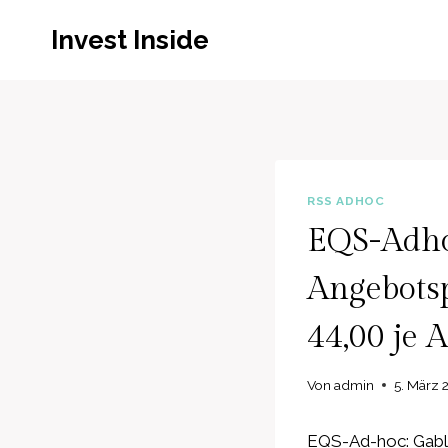
Zum
Invest Inside
Inhalt
springen
RSS ADHOC
EQS-Adhoc
Angebotsp
44,00 je A
Von
admin
5. März 
EQS-Ad-hoc: Gable