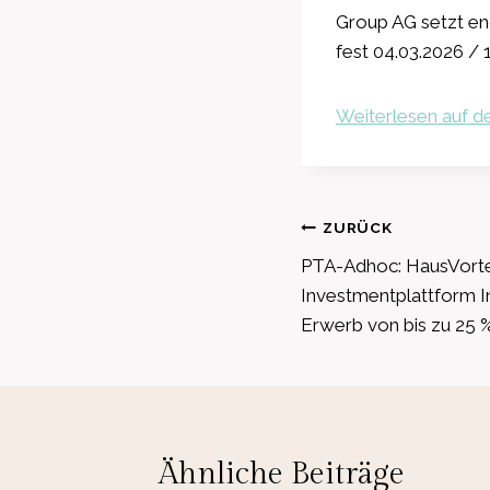
Group AG setzt en
fest 04.03.2026 / 
Weiterlesen auf de
Beitragsnavig
ZURÜCK
PTA-Adhoc: HausVorte
Investmentplattform Inf
Erwerb von bis zu 25 
Ähnliche Beiträge