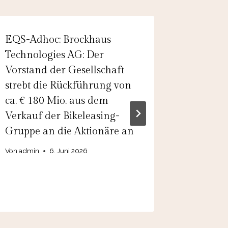
EQS-Adhoc: Brockhaus
EQS-Adh
Technologies AG: Der
Beauty 
Vorstand der Gesellschaft
Beauty l
strebt die Rückführung von
Procedu
ca. € 180 Mio. aus dem
aussteh
Verkauf der Bikeleasing-
bezügli
Gruppe an die Aktionäre an
Verzich
einer v
Von
admin
6. Juni 2026
Brücken
Von
admin