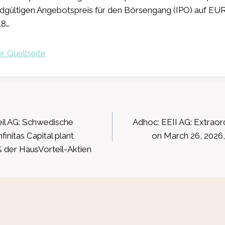
dgültigen Angebotspreis für den Börsengang (IPO) auf EUR 
18…
r Quellseite
ation
il AG: Schwedische
Adhoc: EEII AG: Extraor
initas Capital plant
on March 26, 2026,
% der HausVorteil-Aktien