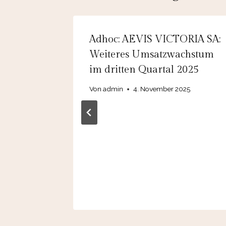
omed
Adhoc: AEVIS VICTORIA SA:
g über
Weiteres Umsatzwachstum
mission
im dritten Quartal 2025
UR
Von
admin
4. November 2025
reibung
025