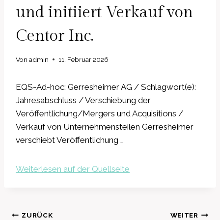
und initiiert Verkauf von
Centor Inc.
Von
admin
11. Februar 2026
EQS-Ad-hoc: Gerresheimer AG / Schlagwort(e):
Jahresabschluss / Verschiebung der
Veröffentlichung/Mergers und Acquisitions /
Verkauf von Unternehmensteilen Gerresheimer
verschiebt Veröffentlichung …
Weiterlesen auf der Quellseite
Beitragsnavigation
ZURÜCK
WEITER