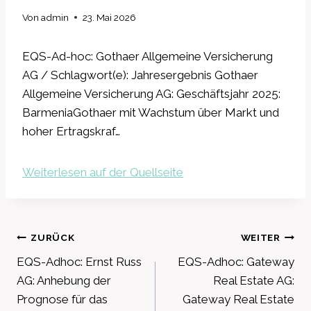
Von
admin
23. Mai 2026
EQS-Ad-hoc: Gothaer Allgemeine Versicherung
AG / Schlagwort(e): Jahresergebnis Gothaer
Allgemeine Versicherung AG: Geschäftsjahr 2025:
BarmeniaGothaer mit Wachstum über Markt und
hoher Ertragskraf…
Weiterlesen auf der Quellseite
Beitragsnavigation
ZURÜCK
WEITER
EQS-Adhoc: Ernst Russ
EQS-Adhoc: Gateway
AG: Anhebung der
Real Estate AG:
Prognose für das
Gateway Real Estate