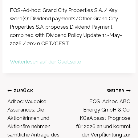
EQS-Ad-hoc: Grand City Properties S.A. / Key
word(s): Dividend payments/Other Grand City
Properties S.A. proposes Dividend Payment
combined with Dividend Policy Update 11-May-
2026 / 20:40 CET/CEST…
Weiterlesen auf der Quellseite
Beitragsnavigation
ZURÜCK
WEITER
Adhoc: Vaudoise
EQS-Adhoc: ABO
Assurances: Die
Energy GmbH & Co.
Aktionärinnen und
KGaA passt Prognose
Aktionäre nehmen
für 2026 an und kommt
sämtliche Anträge des
der Verpflichtung zur