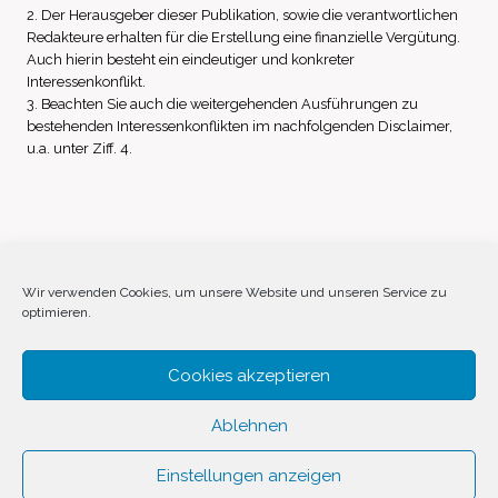
2. Der Herausgeber dieser Publikation, sowie die verantwortlichen
Redakteure erhalten für die Erstellung eine finanzielle Vergütung.
Auch hierin besteht ein eindeutiger und konkreter
Interessenkonflikt.
3. Beachten Sie auch die weitergehenden Ausführungen zu
bestehenden Interessenkonflikten im nachfolgenden Disclaimer,
u.a. unter Ziff. 4.
Impressum
Datenschutz
Disclaimer
Wir verwenden Cookies, um unsere Website und unseren Service zu
optimieren.
Cookie-Richtlinie (EU)
Cookies akzeptieren
Ablehnen
Einstellungen anzeigen
© 2026 Invest Inside by
SVAVE