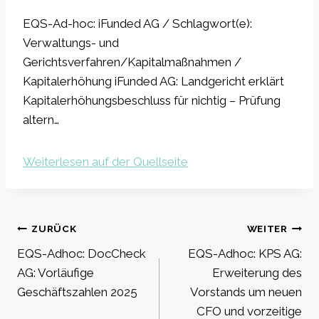
EQS-Ad-hoc: iFunded AG / Schlagwort(e):
Verwaltungs- und
Gerichtsverfahren/Kapitalmaßnahmen /
Kapitalerhöhung iFunded AG: Landgericht erklärt
Kapitalerhöhungsbeschluss für nichtig – Prüfung
altern…
Weiterlesen auf der Quellseite
Beitragsnavigation
ZURÜCK
WEITER
EQS-Adhoc: DocCheck
EQS-Adhoc: KPS AG:
AG: Vorläufige
Erweiterung des
Geschäftszahlen 2025
Vorstands um neuen
CFO und vorzeitige