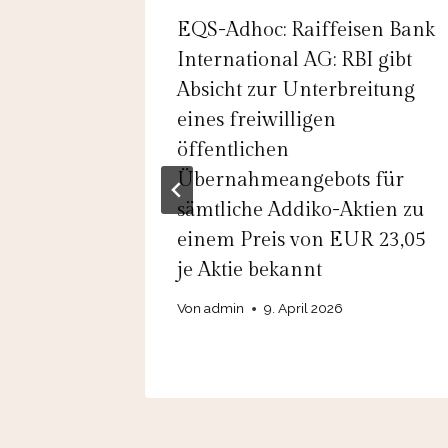
k SE &
EQS-Adhoc: Raiffeisen Bank
egt
International AG: RBI gibt
spreis
Absicht zur Unterbreitung
e fest
eines freiwilligen
öffentlichen
Übernahmeangebots für
sämtliche Addiko-Aktien zu
einem Preis von EUR 23,05
je Aktie bekannt
Von
admin
9. April 2026