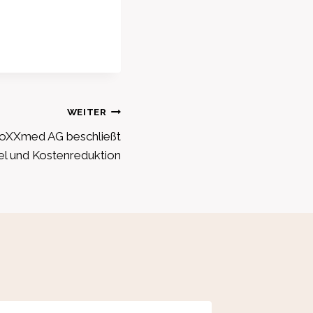
WEITER
oXXmed AG beschließt
l und Kostenreduktion