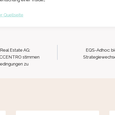
r Quellseite
ation
Real Estate AG:
EQS-Adhoc: bi
r ACCENTRO stimmen
Strategiewechse
bedingungen zu