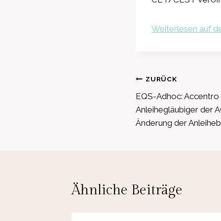
Weiterlesen auf de
Beitragsnavig
ZURÜCK
EQS-Adhoc: Accentro 
Anleihegläubiger de
Änderung der Anleihe
Ähnliche Beiträge