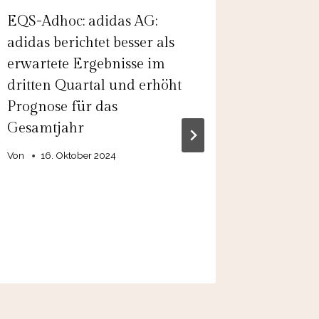
EQS-Adhoc: adidas AG:
EQS-Ad
adidas berichtet besser als
VARTA A
erwartete Ergebnisse im
Umsatz
dritten Quartal und erhöht
weitere
Prognose für das
Energie
Gesamtjahr
geringe
Umsätz
Von
16. Oktober 2024
Geschäf
Ion Lar
Von
12.