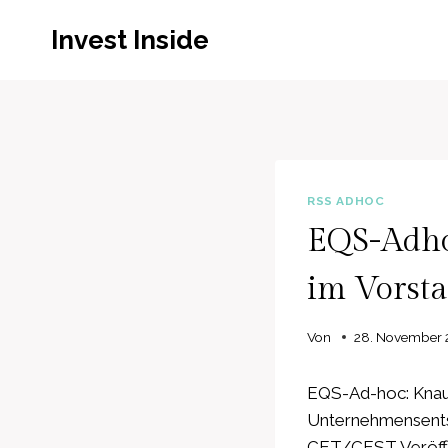
Zum
Invest Inside
Inhalt
springen
RSS ADHOC
EQS-Adho
im Vorst
Von
28. November 
EQS-Ad-hoc: Knaus
Unternehmensentsc
CET/CEST Veröffen