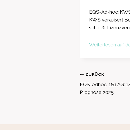
EQS-Ad-hoc: KWS 
KWS veräußert Bet
schließt Lizenzver
Weiterlesen auf de
Beitragsnavig
ZURÜCK
EQS-Adhoc: 1&1 AG: 1&
Prognose 2025