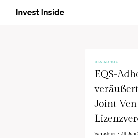
Zum
Invest Inside
Inhalt
springen
RSS ADHOC
EQS-Adho
veräußer
Joint Ven
Lizenzve
Von
admin
28. Juni