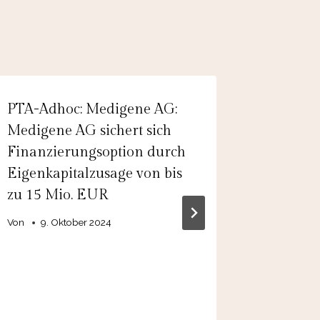
PTA-Adhoc: Medigene AG:
EQS-Ad
Medigene AG sichert sich
Designat
Finanzierungsoption durch
Compan
Eigenkapitalzusage von bis
AMEND
zu 15 Mio. EUR
holders
Fixed R
Von
9. Oktober 2024
Notes d
XS22692
Notes“)
Von
admin