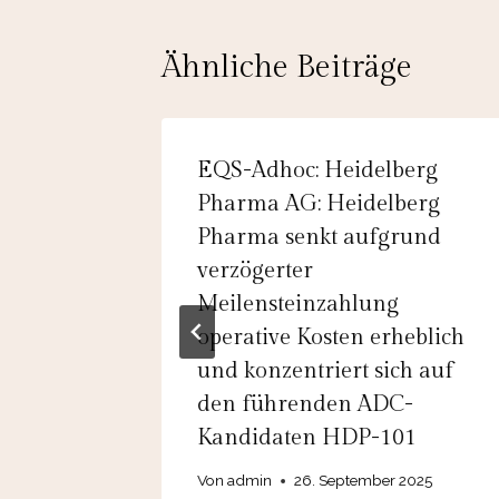
Ähnliche Beiträge
EQS-Adhoc: Heidelberg
EVEN
Pharma AG: Heidelberg
rognose
Pharma senkt aufgrund
hr 2025
verzögerter
Meilensteinzahlung
operative Kosten erheblich
und konzentriert sich auf
den führenden ADC-
Kandidaten HDP-101
Von
admin
26. September 2025