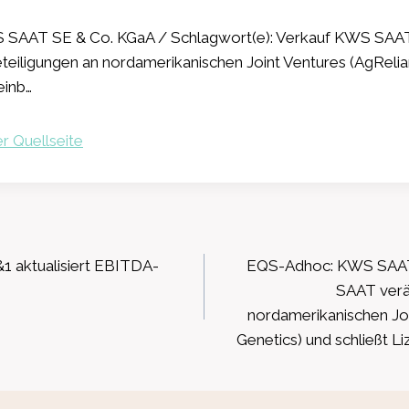
SAAT SE & Co. KGaA / Schlagwort(e): Verkauf KWS SAAT
eiligungen an nordamerikanischen Joint Ventures (AgRelia
einb…
r Quellseite
ation
1 aktualisiert EBITDA-
EQS-Adhoc: KWS SAAT
SAAT verä
nordamerikanischen Joi
Genetics) und schließt L