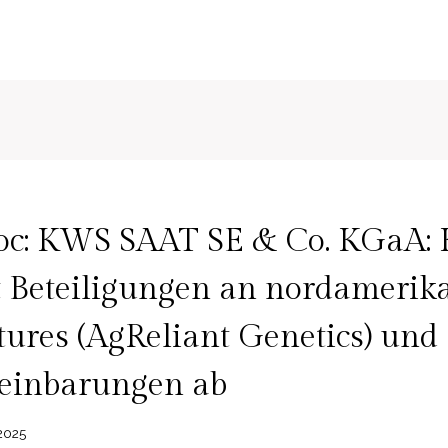
c: KWS SAAT SE & Co. KGaA:
t Beteiligungen an nordamerik
tures (AgReliant Genetics) und 
reinbarungen ab
 2025