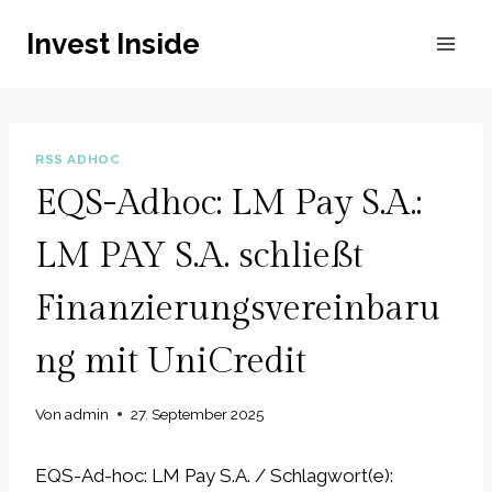
Zum
Invest Inside
Inhalt
springen
RSS ADHOC
EQS-Adhoc: LM Pay S.A.:
LM PAY S.A. schließt
Finanzierungsvereinbaru
ng mit UniCredit
Von
admin
27. September 2025
EQS-Ad-hoc: LM Pay S.A. / Schlagwort(e):