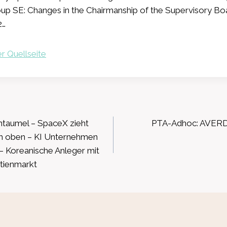
p SE: Changes in the Chairmanship of the Supervisory Boa
2…
r Quellseite
ation
ntaumel – SpaceX zieht
PTA-Adhoc: AVERD
ch oben – KI Unternehmen
– Koreanische Anleger mit
tienmarkt