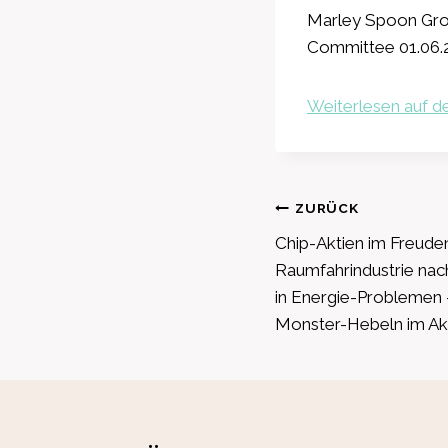
Marley Spoon Grou
Committee 01.06.
Weiterlesen auf de
Beitragsnavig
ZURÜCK
Chip-Aktien im Freude
Raumfahrindustrie na
in Energie-Problemen 
Monster-Hebeln im Ak