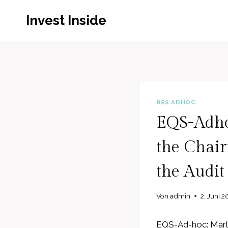
Zum
Invest Inside
Inhalt
springen
RSS ADHOC
EQS-Adho
the Chair
the Audi
Von
admin
2. Juni 
EQS-Ad-hoc: Marle