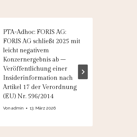
PTA-Adhoc: FORIS AG:
EQS-Adh
FORIS AG schließt 2025 mit
grenke 
leicht negativem
Konzer
Konzernergebnis ab –
Von
30.
Veröffentlichung einer
Insiderinformation nach
Artikel 17 der Verordnung
(EU) Nr. 596/2014
Von
admin
13. März 2026