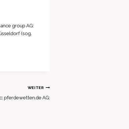
inance group AG:
üsseldorf (sog.
WEITER
: pferdewetten.de AG: