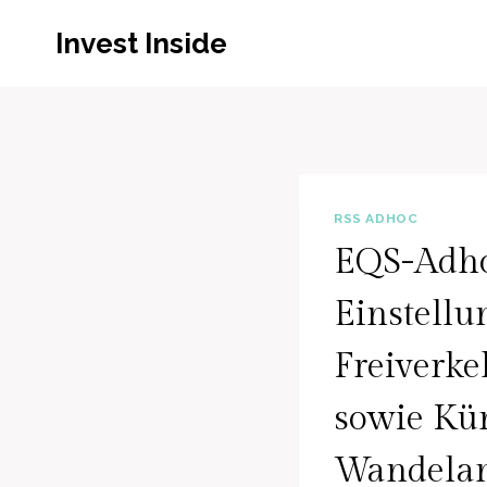
Zum
Invest Inside
Inhalt
springen
RSS ADHOC
EQS-Adhoc
Einstellu
Freiverke
sowie Kü
Wandelan