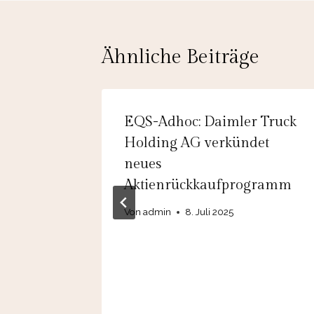
Ähnliche Beiträge
eutics
EQS-Adhoc: Daimler Truck
Holding AG verkündet
olders
neues
Aktienrückkaufprogramm
NeuroX
Von
admin
8. Juli 2025
025