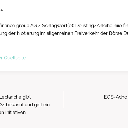
24
finance group AG / Schlagwort(e): Delisting/Anleihe niiio f
lung der Notierung im allgemeinen Freiverkehr der Börse D
r Quellseite
ation
Leclanché gibt
EQS-Adhoc
24 bekannt und gibt ein
 Initiativen