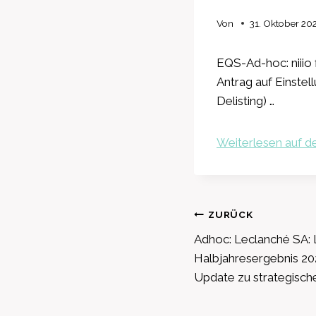
Von
31. Oktober 20
EQS-Ad-hoc: niiio 
Antrag auf Einstel
Delisting) …
Weiterlesen auf de
Beitragsnavig
ZURÜCK
Adhoc: Leclanché SA: 
Halbjahresergebnis 20
Update zu strategischen