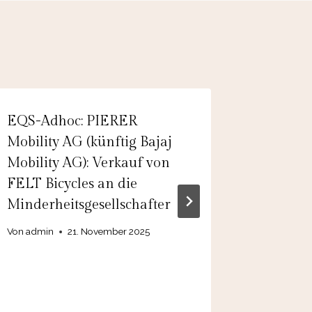
EQS-Adhoc: PIERER
EQS-Adh
Mobility AG (künftig Bajaj
Veröffe
Mobility AG): Verkauf von
Gesamt
FELT Bicycles an die
des Kap
Minderheitsgesellschafter
Abs 1 B
der eur
Von
admin
21. November 2025
Verbrei
Von
admin