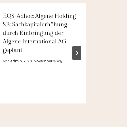
EQS-Adhoc: Algene Holding
EQS-Adh
SE: Sachkapitalerhöhung
AG: Vor
durch Einbringung der
Geschäf
Algene International AG
Geschäf
geplant
Prognos
Von
admin
20. November 2025
Von
19.