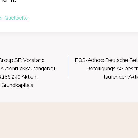
r Quellseite
ation
oup SE: Vorstand
EQS-Adhoc: Deutsche Bete
s Aktienrückkaufangebot
Beteiligungs AG besch
3.186.240 Aktien,
laufenden Ak
 Grundkapitals