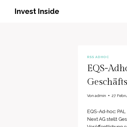
Zum
Invest Inside
Inhalt
springen
RSS ADHOC
EQS-Adhoc
Geschäfts
Von
admin
27. Febr
EQS-Ad-hoc: PAL 
Next AG stellt Ge
Veröffentlichung e