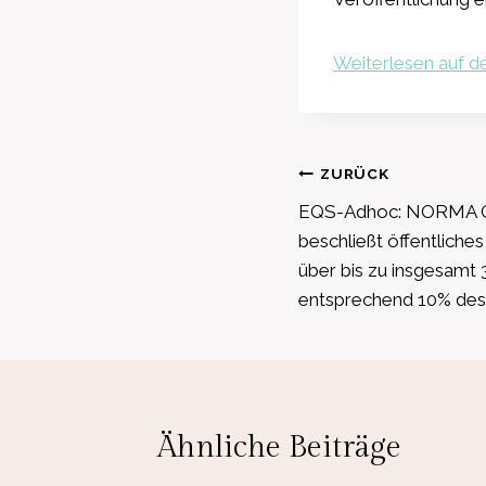
Weiterlesen auf de
Beitragsnavig
ZURÜCK
EQS-Adhoc: NORMA Gr
beschließt öffentliche
über bis zu insgesamt 
entsprechend 10% des
Ähnliche Beiträge